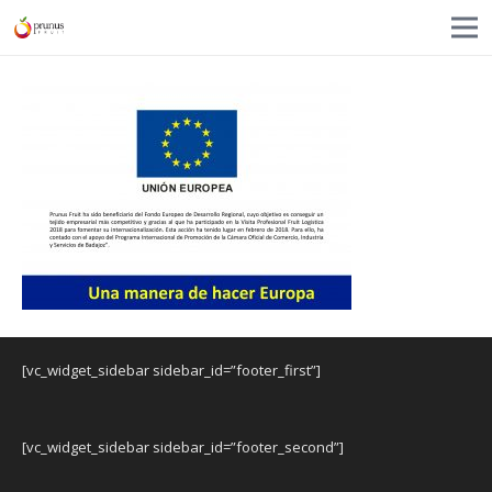
[vc_widget_sidebar sidebar_id=”footer_first”]
[vc_widget_sidebar sidebar_id=”footer_second”]